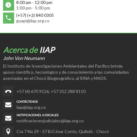
8:00 am - 12:00 pm
1:00 pm - 5:00 pm
(+57) (+2) 840 0305
guapi@iiap.org.co
Acerca de
IIAP
John Von Neumann
El Instituto de Investigaciones Ambientales del Pacífico brinda
apoyo científico, tecnológico y de conocimiento a las comunidades
asentadas en el Chocó Biogeográfico, al SINA y MADS.
+57 (4) 670 9126
,
+57 312 288 8110
CONTÁCTENOS
iiap@iiap.org.co
NOTIFICACIONES JUDICIALES
notificacionesjudiciales@iiap.org.co
Cra 7 No 29 - 57 B/César Conto, Quibdó - Chocó