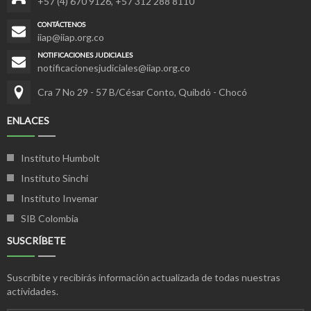
+57 (4) 670 9126
,
+57 312 288 8110
CONTÁCTENOS
iiap@iiap.org.co
NOTIFICACIONES JUDICIALES
notificacionesjudiciales@iiap.org.co
Cra 7 No 29 - 57 B/César Conto, Quibdó - Chocó
ENLACES
Instituto Humbolt
Instituto Sinchi
Instituto Invemar
SIB Colombia
SUSCRÍBETE
Suscríbite y recibirás información actualizada de todas nuestras
actividades.