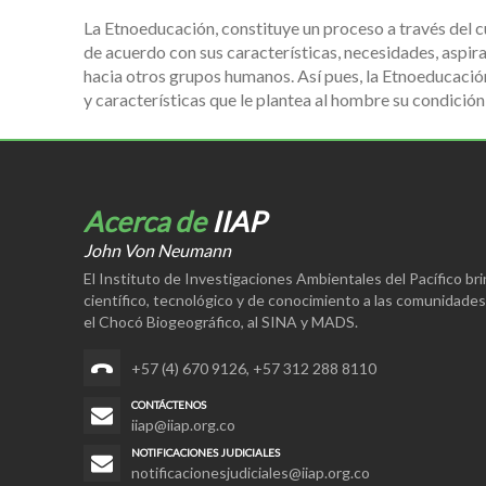
La Etnoeducación, constituye un proceso a través del c
de acuerdo con sus características, necesidades, aspi
hacia otros grupos humanos. Así pues, la Etnoeducació
y características que le plantea al hombre su condición
Acerca de
IIAP
John Von Neumann
El Instituto de Investigaciones Ambientales del Pacífico br
científico, tecnológico y de conocimiento a las comunidade
el Chocó Biogeográfico, al SINA y MADS.
+57 (4) 670 9126
,
+57 312 288 8110
CONTÁCTENOS
iiap@iiap.org.co
NOTIFICACIONES JUDICIALES
notificacionesjudiciales@iiap.org.co