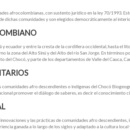
des afrocolombianas, con sustento jurídico en la ley 70/1993. Es
 de dichas comunidades y son elegidos democráticamente al interi
LOMBIANO
 ecuador y entre la cresta de la cordillera occidental, hasta el lito
omo la zona del Alto Sinú y del Alto del río San Jorge. En términos p
 del Chocó, y parte de los departamentos de Valle del Cauca, Cau
ITARIOS
as comunidades afro descendientes o indígenas del Chocó Biogeog
itucional promover el diálogo de saberes, es decir el conocimiento ci
AL
, innovaciones y las prácticas de comunidades afro descendientes,
ncia ganada a lo largo de los siglos y adaptado a la cultura local 