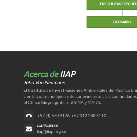
PREGUNTAS FRECUE
GLOSARIO
Acerca de
IIAP
John Von Neumann
El Instituto de Investigaciones Ambientales del Pacífico br
científico, tecnológico y de conocimiento a las comunidade
el Chocó Biogeográfico, al SINA y MADS.
+57 (4) 670 9126
,
+57 312 288 8110
CONTÁCTENOS
iiap@iiap.org.co