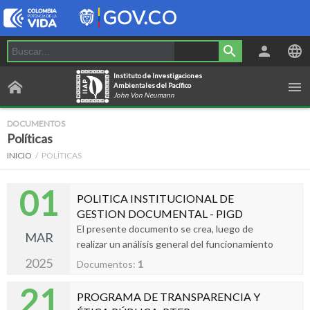
Instituto de Investigaciones
Ambientales del Pacífico
John Von Neumann
DOCUMENTOS
Políticas
INICIO
POLÍTICAS
01
POLITICA INSTITUCIONAL DE
GESTION DOCUMENTAL - PIGD
El presente documento se crea, luego de
MAR
realizar un análisis general del funcionamiento
de procedimientos de gestión documental al
2025
Documentos:
1
interior del Instituto de Investigaciones
21
Ambientales del Pacífico, orientado por
PROGRAMA DE TRANSPARENCIA Y
aspectos que hacen parte de la dinámica que