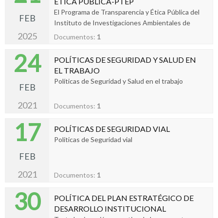
ÉTICA PÚBLICA-PTEP
tiene la ejecución de estos en cada uno de las
El Programa de Transparencia y Ética Pública del
FEB
oficinas en razón a trabajos desde lo
Instituto de Investigaciones Ambientales de
administrativo y misional,
Pacífico “John Von Neumann” – IIAP se da
2025
Documentos:
1
teniendo de presente los lineamientos
24
establecidos en el Decreto 1122 de 2024, cuyo
POLÍTICAS DE SEGURIDAD Y SALUD EN
anexo técnico define los ejes estratégicos, las
EL TRABAJO
acciones prioritarias y los estándares a cumplir
Políticas de Seguridad y Salud en el trabajo
FEB
tanto en el componente transversal como en el
componente programático.
2021
Documentos:
1
17
POLÍTICAS DE SEGURIDAD VIAL
Políticas de Seguridad vial
FEB
2021
Documentos:
1
30
POLÍTICA DEL PLAN ESTRATÉGICO DE
DESARROLLO INSTITUCIONAL