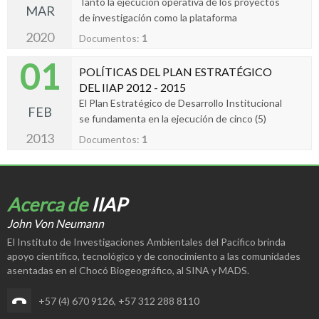
Tanto la ejecución operativa de los proyectos
MAR
de investigación como la plataforma
administrativa para garantizar la adecuada
2020
Documentos:
1
gestión de la entidad, requieren de una política
01
de desarrollo de infraestructura física, la cual se
POLÍTICAS DEL PLAN ESTRATÉGICO
orienta, además de solucionar problemas en
DEL IIAP 2012 - 2015
esta materia, a adecuar la institución a los retos
El Plan Estratégico de Desarrollo Institucional
FEB
que se avecinan.
se fundamenta en la ejecución de cinco (5)
políticas generales a saber, saneamiento legal y
2013
Documentos:
1
desarrollo físico de infraestructura, formación y
aprovechamiento del talento humano regional,
ajuste estatutario, ejecución de investigación
pertinente y de interés social y gestión
Acerca de
IIAP
oportuna del conocimiento, cuyas
John Von Neumann
características se describen a continuación.
El Instituto de Investigaciones Ambientales del Pacífico brinda
apoyo científico, tecnológico y de conocimiento a las comunidades
asentadas en el Chocó Biogeográfico, al SINA y MADS.
+57 (4) 670 9126
,
+57 312 288 8110