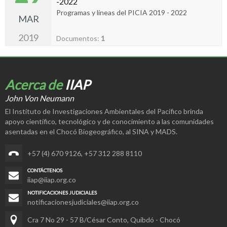
-2022
Programas y líneas del PICIA 2019 - 2022
MAR
2019
Documentos:
1
Acerca de
IIAP
John Von Neumann
El Instituto de Investigaciones Ambientales del Pacífico brinda
apoyo científico, tecnológico y de conocimiento a las comunidades
asentadas en el Chocó Biogeográfico, al SINA y MADS.
+57 (4) 670 9126
,
+57 312 288 8110
CONTÁCTENOS
iiap@iiap.org.co
NOTIFICACIONES JUDICIALES
notificacionesjudiciales@iiap.org.co
Cra 7 No 29 - 57 B/César Conto, Quibdó - Chocó