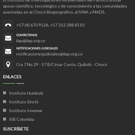
apoyo científico, tecnológico y de conocimiento a las comunidades
asentadas en el Chocó Biogeográfico, al SINA y MADS.
+57 (4) 670 9126
,
+57 312 288 8110
CONTÁCTENOS
iiap@iiap.org.co
NOTIFICACIONES JUDICIALES
notificacionesjudiciales@iiap.org.co
Cra 7 No 29 - 57 B/César Conto, Quibdó - Chocó
ENLACES
Instituto Humbolt
Instituto Sinchi
Instituto Invemar
SIB Colombia
SUSCRÍBETE