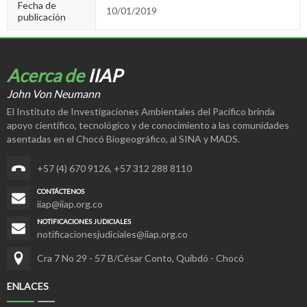
Fecha de
10/01/2019
publicación
Acerca de
IIAP
John Von Neumann
El Instituto de Investigaciones Ambientales del Pacífico brinda
apoyo científico, tecnológico y de conocimiento a las comunidades
asentadas en el Chocó Biogeográfico, al SINA y MADS.
+57 (4) 670 9126
,
+57 312 288 8110
CONTÁCTENOS
iiap@iiap.org.co
NOTIFICACIONES JUDICIALES
notificacionesjudiciales@iiap.org.co
Cra 7 No 29 - 57 B/César Conto, Quibdó - Chocó
ENLACES