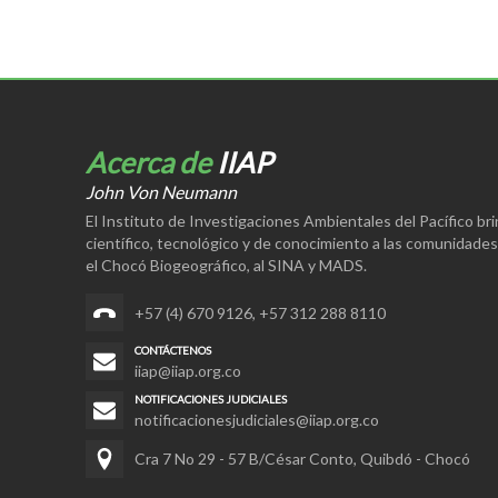
Acerca de
IIAP
John Von Neumann
El Instituto de Investigaciones Ambientales del Pacífico br
científico, tecnológico y de conocimiento a las comunidade
el Chocó Biogeográfico, al SINA y MADS.
+57 (4) 670 9126
,
+57 312 288 8110
CONTÁCTENOS
iiap@iiap.org.co
NOTIFICACIONES JUDICIALES
notificacionesjudiciales@iiap.org.co
Cra 7 No 29 - 57 B/César Conto, Quibdó - Chocó