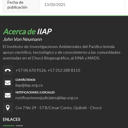
Fecha de
13/03/2025
publicación
Acerca de
IIAP
John Von Neumann
El Instituto de Investigaciones Ambientales del Pacífico brinda
apoyo científico, tecnológico y de conocimiento a las comunidades
asentadas en el Chocó Biogeográfico, al SINA y MADS.
+57 (4) 670 9126
,
+57 312 288 8110
CONTÁCTENOS
iiap@iiap.org.co
NOTIFICACIONES JUDICIALES
notificacionesjudiciales@iiap.org.co
Cra 7 No 29 - 57 B/César Conto, Quibdó - Chocó
ENLACES