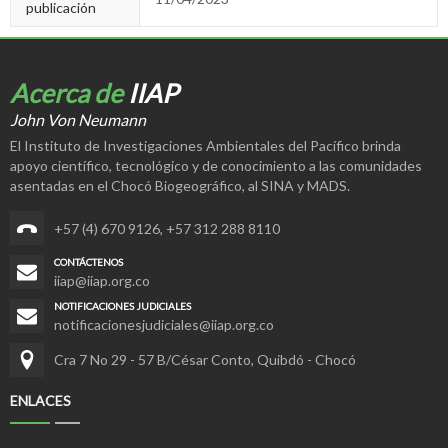
publicación
Acerca de
IIAP
John Von Neumann
El Instituto de Investigaciones Ambientales del Pacífico brinda
apoyo científico, tecnológico y de conocimiento a las comunidades
asentadas en el Chocó Biogeográfico, al SINA y MADS.
+57 (4) 670 9126
,
+57 312 288 8110
CONTÁCTENOS
iiap@iiap.org.co
NOTIFICACIONES JUDICIALES
notificacionesjudiciales@iiap.org.co
Cra 7 No 29 - 57 B/César Conto, Quibdó - Chocó
ENLACES