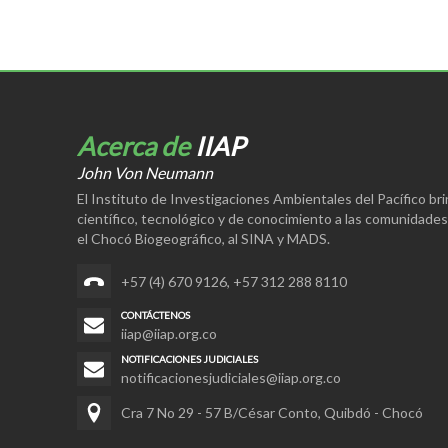
Acerca de
IIAP
John Von Neumann
El Instituto de Investigaciones Ambientales del Pacífico br
científico, tecnológico y de conocimiento a las comunidade
el Chocó Biogeográfico, al SINA y MADS.
+57 (4) 670 9126
,
+57 312 288 8110
CONTÁCTENOS
iiap@iiap.org.co
NOTIFICACIONES JUDICIALES
notificacionesjudiciales@iiap.org.co
Cra 7 No 29 - 57 B/César Conto, Quibdó - Chocó