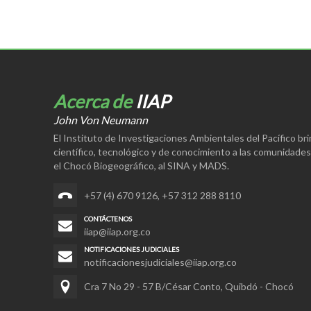
Acerca de
IIAP
John Von Neumann
El Instituto de Investigaciones Ambientales del Pacífico br
científico, tecnológico y de conocimiento a las comunidade
el Chocó Biogeográfico, al SINA y MADS.
+57 (4) 670 9126
,
+57 312 288 8110
CONTÁCTENOS
iiap@iiap.org.co
NOTIFICACIONES JUDICIALES
notificacionesjudiciales@iiap.org.co
Cra 7 No 29 - 57 B/César Conto, Quibdó - Chocó