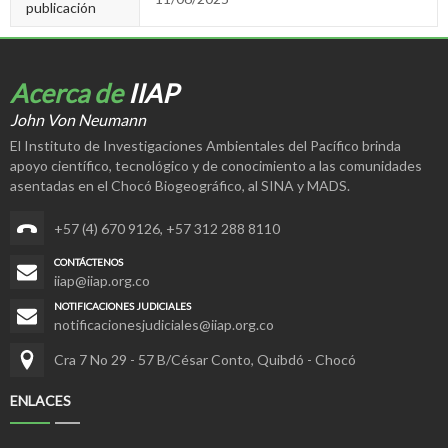
publicación
Acerca de
IIAP
John Von Neumann
El Instituto de Investigaciones Ambientales del Pacífico brinda
apoyo científico, tecnológico y de conocimiento a las comunidades
asentadas en el Chocó Biogeográfico, al SINA y MADS.
+57 (4) 670 9126
,
+57 312 288 8110
CONTÁCTENOS
iiap@iiap.org.co
NOTIFICACIONES JUDICIALES
notificacionesjudiciales@iiap.org.co
Cra 7 No 29 - 57 B/César Conto, Quibdó - Chocó
ENLACES