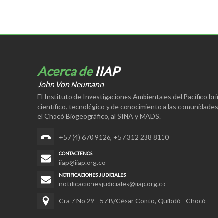
Acerca de
IIAP
John Von Neumann
El Instituto de Investigaciones Ambientales del Pacífico br
científico, tecnológico y de conocimiento a las comunidade
el Chocó Biogeográfico, al SINA y MADS.
+57 (4) 670 9126
,
+57 312 288 8110
CONTÁCTENOS
iiap@iiap.org.co
NOTIFICACIONES JUDICIALES
notificacionesjudiciales@iiap.org.co
Cra 7 No 29 - 57 B/César Conto, Quibdó - Chocó