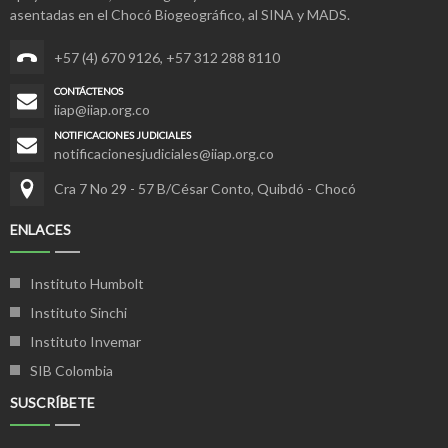
asentadas en el Chocó Biogeográfico, al SINA y MADS.
+57 (4) 670 9126
,
+57 312 288 8110
CONTÁCTENOS
iiap@iiap.org.co
NOTIFICACIONES JUDICIALES
notificacionesjudiciales@iiap.org.co
Cra 7 No 29 - 57 B/César Conto, Quibdó - Chocó
ENLACES
Instituto Humbolt
Instituto Sinchi
Instituto Invemar
SIB Colombia
SUSCRÍBETE