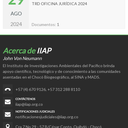
TRD OFICINA JURÍDICA 2024
AGO
2024
Documentos:
1
Acerca de
IIAP
John Von Neumann
El Instituto de Investigaciones Ambientales del Pacífico brinda
apoyo científico, tecnológico y de conocimiento a las comunidades
asentadas en el Chocó Biogeográfico, al SINA y MADS.
+57 (4) 670 9126
,
+57 312 288 8110
CONTÁCTENOS
iiap@iiap.org.co
NOTIFICACIONES JUDICIALES
notificacionesjudiciales@iiap.org.co
Cra 7 No 29 - 57 B/César Conto, Quibdó - Chocó