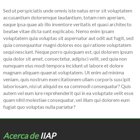
Sed ut perspiciatis unde omnis iste natus error sit voluptatem
accusantium doloremque laudantium, totam rem aperiam,
eaque ipsa quae ab illo inventore veritatis et quasi architecto
beatae vitae dicta sunt explicabo. Nemo enim ipsam
voluptatem quia voluptas sit aspernatur aut odit aut fugit, sed
quia consequuntur magni dolores eos qui ratione voluptatem
sequi nesciunt. Neque porro quisquam est, qui dolorem ipsum
quia dolor sit amet, consectetur, adipisci velit, sed quia non
numquam eius modi tempora incidunt ut labore et dolore
magnam aliquam quaerat voluptatem. Ut enim ad minima
veniam, quis nostrum exercitationem ullam corporis suscipit
laboriosam, nisi ut aliquid ex ea commodi consequatur? Quis
autem vel eum iure reprehenderit qui in ea voluptate velit esse
quam nihil molestiae consequatur, vel illum qui dolorem eum
fugiat quo voluptas nulla pariatur?
Acerca de
IIAP