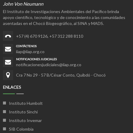
John Von Neumann
El Instituto de Investigaciones Ambientales del Pacífico brinda
apoyo científico, tecnológico y de conocimiento a las comunidades
asentadas en el Chocó Biogeográfico, al SINA y MADS.
+57 (4) 670 9126
,
+57 312 288 8110
CONTÁCTENOS
iiap@iiap.org.co
NOTIFICACIONES JUDICIALES
notificacionesjudiciales@iiap.org.co
Cra 7 No 29 - 57 B/César Conto, Quibdó - Chocó
ENLACES
Instituto Humbolt
Instituto Sinchi
Instituto Invemar
SIB Colombia